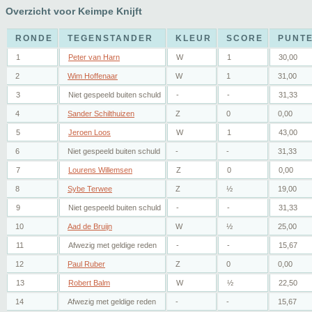
Overzicht voor Keimpe Knijft
RONDE
TEGENSTANDER
KLEUR
SCORE
PUNT
1
Peter van Harn
W
1
30,00
2
Wim Hoffenaar
W
1
31,00
3
Niet gespeeld buiten schuld
-
-
31,33
4
Sander Schilthuizen
Z
0
0,00
5
Jeroen Loos
W
1
43,00
6
Niet gespeeld buiten schuld
-
-
31,33
7
Lourens Willemsen
Z
0
0,00
8
Sybe Terwee
Z
½
19,00
9
Niet gespeeld buiten schuld
-
-
31,33
10
Aad de Bruijn
W
½
25,00
11
Afwezig met geldige reden
-
-
15,67
12
Paul Ruber
Z
0
0,00
13
Robert Balm
W
½
22,50
14
Afwezig met geldige reden
-
-
15,67