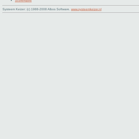
Scorematrix
Systeem Keizer: (c) 1988-2008 Albos Software.
www.systeemkeizer.nl