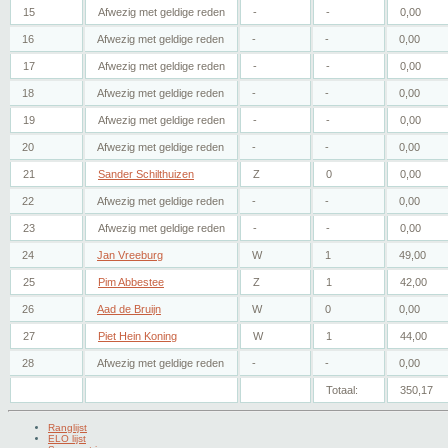
15
Afwezig met geldige reden
-
-
0,00
16
Afwezig met geldige reden
-
-
0,00
17
Afwezig met geldige reden
-
-
0,00
18
Afwezig met geldige reden
-
-
0,00
19
Afwezig met geldige reden
-
-
0,00
20
Afwezig met geldige reden
-
-
0,00
21
Sander Schilthuizen
Z
0
0,00
22
Afwezig met geldige reden
-
-
0,00
23
Afwezig met geldige reden
-
-
0,00
24
Jan Vreeburg
W
1
49,00
25
Pim Abbestee
Z
1
42,00
26
Aad de Bruijn
W
0
0,00
27
Piet Hein Koning
W
1
44,00
28
Afwezig met geldige reden
-
-
0,00
Totaal:
350,17
Ranglijst
ELO lijst