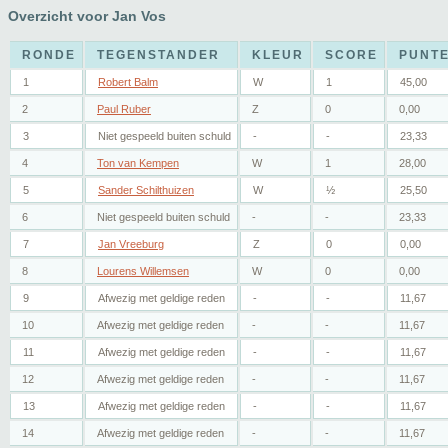
Overzicht voor Jan Vos
RONDE
TEGENSTANDER
KLEUR
SCORE
PUNT
1
Robert Balm
W
1
45,00
2
Paul Ruber
Z
0
0,00
3
Niet gespeeld buiten schuld
-
-
23,33
4
Ton van Kempen
W
1
28,00
5
Sander Schilthuizen
W
½
25,50
6
Niet gespeeld buiten schuld
-
-
23,33
7
Jan Vreeburg
Z
0
0,00
8
Lourens Willemsen
W
0
0,00
9
Afwezig met geldige reden
-
-
11,67
10
Afwezig met geldige reden
-
-
11,67
11
Afwezig met geldige reden
-
-
11,67
12
Afwezig met geldige reden
-
-
11,67
13
Afwezig met geldige reden
-
-
11,67
14
Afwezig met geldige reden
-
-
11,67