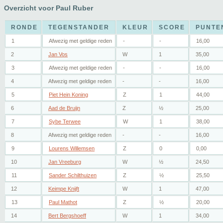
Overzicht voor Paul Ruber
RONDE
TEGENSTANDER
KLEUR
SCORE
PUNTE
1
Afwezig met geldige reden
-
-
16,00
2
Jan Vos
W
1
35,00
3
Afwezig met geldige reden
-
-
16,00
4
Afwezig met geldige reden
-
-
16,00
5
Piet Hein Koning
Z
1
44,00
6
Aad de Bruijn
Z
½
25,00
7
Sybe Terwee
W
1
38,00
8
Afwezig met geldige reden
-
-
16,00
9
Lourens Willemsen
Z
0
0,00
10
Jan Vreeburg
W
½
24,50
11
Sander Schilthuizen
Z
½
25,50
12
Keimpe Knijft
W
1
47,00
13
Paul Mathot
Z
½
20,00
14
Bert Bergshoeff
W
1
34,00