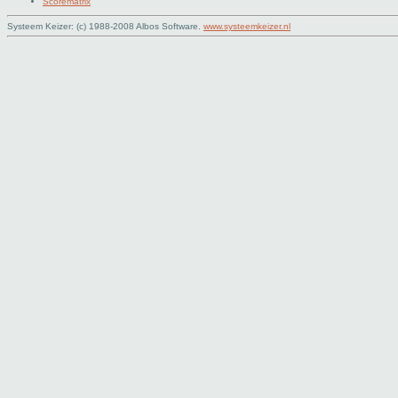
Scorematrix
Systeem Keizer: (c) 1988-2008 Albos Software.
www.systeemkeizer.nl