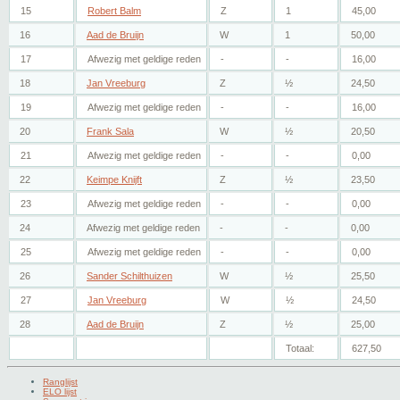
15
Robert Balm
Z
1
45,00
16
Aad de Bruijn
W
1
50,00
17
Afwezig met geldige reden
-
-
16,00
18
Jan Vreeburg
Z
½
24,50
19
Afwezig met geldige reden
-
-
16,00
20
Frank Sala
W
½
20,50
21
Afwezig met geldige reden
-
-
0,00
22
Keimpe Knijft
Z
½
23,50
23
Afwezig met geldige reden
-
-
0,00
24
Afwezig met geldige reden
-
-
0,00
25
Afwezig met geldige reden
-
-
0,00
26
Sander Schilthuizen
W
½
25,50
27
Jan Vreeburg
W
½
24,50
28
Aad de Bruijn
Z
½
25,00
Totaal:
627,50
Ranglijst
ELO lijst