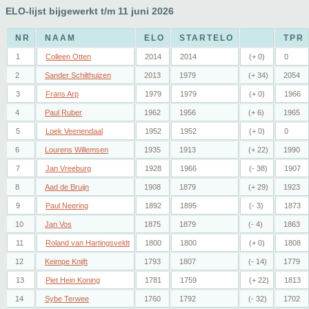
ELO-lijst bijgewerkt t/m 11 juni 2026
NR
NAAM
ELO
STARTELO
TPR
1
Colleen Otten
2014
2014
(+ 0)
0
2
Sander Schilthuizen
2013
1979
(+ 34)
2054
3
Frans Arp
1979
1979
(+ 0)
1966
4
Paul Ruber
1962
1956
(+ 6)
1965
5
Loek Veenendaal
1952
1952
(+ 0)
0
6
Lourens Willemsen
1935
1913
(+ 22)
1990
7
Jan Vreeburg
1928
1966
(- 38)
1907
8
Aad de Bruijn
1908
1879
(+ 29)
1923
9
Paul Neering
1892
1895
(- 3)
1873
10
Jan Vos
1875
1879
(- 4)
1863
11
Roland van Hartingsveldt
1800
1800
(+ 0)
1808
12
Keimpe Knijft
1793
1807
(- 14)
1779
13
Piet Hein Koning
1781
1759
(+ 22)
1813
14
Sybe Terwee
1760
1792
(- 32)
1702