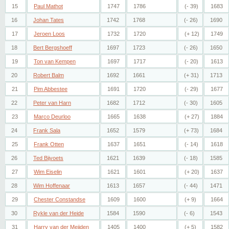
15
Paul Mathot
1747
1786
(- 39)
1683
16
Johan Tates
1742
1768
(- 26)
1690
17
Jeroen Loos
1732
1720
(+ 12)
1749
18
Bert Bergshoeff
1697
1723
(- 26)
1650
19
Ton van Kempen
1697
1717
(- 20)
1613
20
Robert Balm
1692
1661
(+ 31)
1713
21
Pim Abbestee
1691
1720
(- 29)
1677
22
Peter van Harn
1682
1712
(- 30)
1605
23
Marco Deurloo
1665
1638
(+ 27)
1884
24
Frank Sala
1652
1579
(+ 73)
1684
25
Frank Otten
1637
1651
(- 14)
1618
26
Ted Bijvoets
1621
1639
(- 18)
1585
27
Wim Eiselin
1621
1601
(+ 20)
1637
28
Wim Hoffenaar
1613
1657
(- 44)
1471
29
Chester Constandse
1609
1600
(+ 9)
1664
30
Rykle van der Heide
1584
1590
(- 6)
1543
31
Harry van der Meijden
1405
1400
(+ 5)
1582