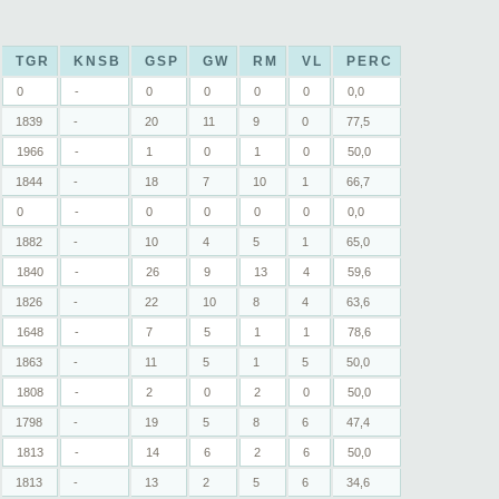
TGR
KNSB
GSP
GW
RM
VL
PERC
0
-
0
0
0
0
0,0
1839
-
20
11
9
0
77,5
1966
-
1
0
1
0
50,0
1844
-
18
7
10
1
66,7
0
-
0
0
0
0
0,0
1882
-
10
4
5
1
65,0
1840
-
26
9
13
4
59,6
1826
-
22
10
8
4
63,6
1648
-
7
5
1
1
78,6
1863
-
11
5
1
5
50,0
1808
-
2
0
2
0
50,0
1798
-
19
5
8
6
47,4
1813
-
14
6
2
6
50,0
1813
-
13
2
5
6
34,6