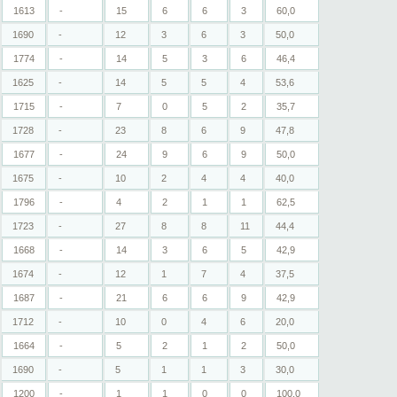
1613
-
15
6
6
3
60,0
1690
-
12
3
6
3
50,0
1774
-
14
5
3
6
46,4
1625
-
14
5
5
4
53,6
1715
-
7
0
5
2
35,7
1728
-
23
8
6
9
47,8
1677
-
24
9
6
9
50,0
1675
-
10
2
4
4
40,0
1796
-
4
2
1
1
62,5
1723
-
27
8
8
11
44,4
1668
-
14
3
6
5
42,9
1674
-
12
1
7
4
37,5
1687
-
21
6
6
9
42,9
1712
-
10
0
4
6
20,0
1664
-
5
2
1
2
50,0
1690
-
5
1
1
3
30,0
1200
-
1
1
0
0
100,0