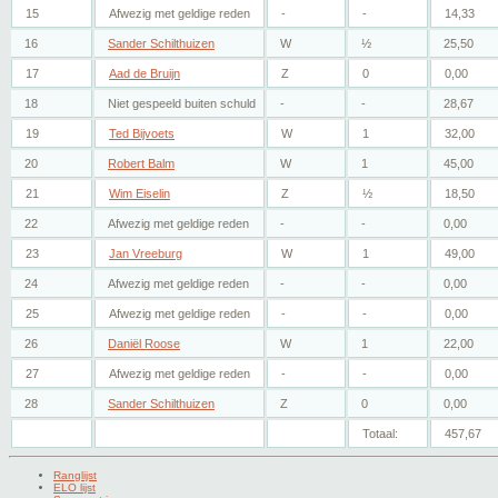
15
Afwezig met geldige reden
-
-
14,33
16
Sander Schilthuizen
W
½
25,50
17
Aad de Bruijn
Z
0
0,00
18
Niet gespeeld buiten schuld
-
-
28,67
19
Ted Bijvoets
W
1
32,00
20
Robert Balm
W
1
45,00
21
Wim Eiselin
Z
½
18,50
22
Afwezig met geldige reden
-
-
0,00
23
Jan Vreeburg
W
1
49,00
24
Afwezig met geldige reden
-
-
0,00
25
Afwezig met geldige reden
-
-
0,00
26
Daniël Roose
W
1
22,00
27
Afwezig met geldige reden
-
-
0,00
28
Sander Schilthuizen
Z
0
0,00
Totaal:
457,67
Ranglijst
ELO lijst