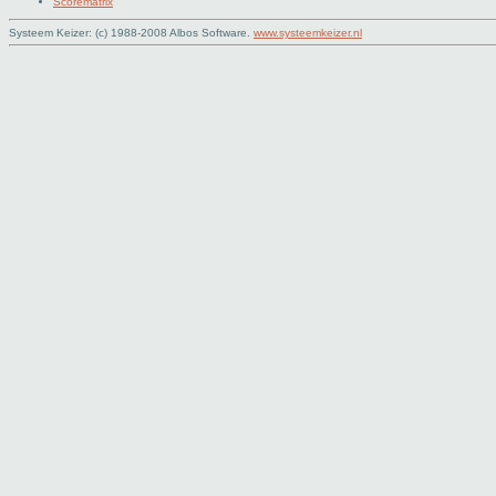
Scorematrix
Systeem Keizer: (c) 1988-2008 Albos Software.
www.systeemkeizer.nl