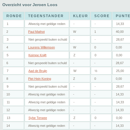
Overzicht voor Jeroen Loos
RONDE
TEGENSTANDER
KLEUR
SCORE
PUNT
1
Afwezig met geldige reden
-
-
14,33
2
Paul Mathot
W
1
40,00
3
Niet gespeeld buiten schuld
-
-
28,67
4
Lourens Willemsen
W
0
0,00
5
Keimpe Knijft
Z
0
0,00
6
Niet gespeeld buiten schuld
-
-
28,67
7
Aad de Bruijn
W
½
25,00
8
Piet Hein Koning
Z
0
0,00
9
Niet gespeeld buiten schuld
-
-
28,67
10
Afwezig met geldige reden
-
-
14,33
11
Afwezig met geldige reden
-
-
14,33
12
Afwezig met geldige reden
-
-
14,33
13
Sybe Terwee
Z
0
0,00
14
Afwezig met geldige reden
-
-
14,33