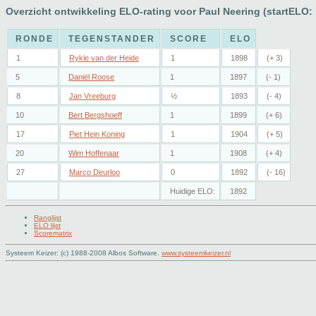
Overzicht ontwikkeling ELO-rating voor Paul Neering (startELO:
RONDE
TEGENSTANDER
SCORE
ELO
1
Rykle van der Heide
1
1898
(+ 3)
5
Daniël Roose
1
1897
(- 1)
8
Jan Vreeburg
½
1893
(- 4)
10
Bert Bergshoeff
1
1899
(+ 6)
17
Piet Hein Koning
1
1904
(+ 5)
20
Wim Hoffenaar
1
1908
(+ 4)
27
Marco Deurloo
0
1892
(- 16)
Huidige ELO:
1892
Ranglijst
ELO lijst
Scorematrix
Systeem Keizer: (c) 1988-2008 Albos Software.
www.systeemkeizer.nl